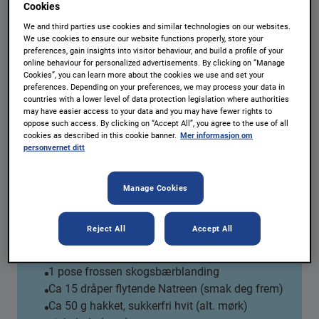
Cookies
Iskake med bær
We and third parties use cookies and similar technologies on our websites.
We use cookies to ensure our website functions properly, store your
Porsjoner:
En kake
preferences, gain insights into visitor behaviour, and build a profile of your
Forfriskende iskake med vanilje og skogsbær
online behaviour for personalized advertisements. By clicking on “Manage
Cookies”, you can learn more about the cookies we use and set your
SKRIV UT
preferences. Depending on your preferences, we may process your data in
countries with a lower level of data protection legislation where authorities
may have easier access to your data and you may have fewer rights to
oppose such access. By clicking on “Accept All”, you agree to the use of all
cookies as described in this cookie banner.
Mer informasjon om
Ingredienser
personvernet ditt
5 eggeplommer
1 dl Natreen strø
Manage Cookies
5 dl kremfløte
Frø fra en hel vaniljestang
Reject All
Accept All
Ca 150 g frosne bringebær
Til skogsbærtoppingen:
1 pose frossen skogsbærblanding
Ca 15 dråper flytende Natreen (smak deg frem)
Ca 50 g hakket, sukkerfri hvit (alt. mørk)