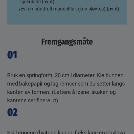
sjokolade (pynt)
Evt en håndfull mandelflak (kan sløyfes) (pynt)
Fremgangsmåte
01
Bruk en springform, 20 cm i diameter. Kle bunnen
med bakepapir og lag remser som du setter langs
kanten av formen. (Lettere å løsne iskaken og
kantene ser finere ut).
02
Skill eggene (hvitene kan du f.eks lage en Pavlova