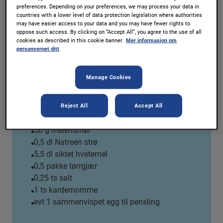
Boller
preferences. Depending on your preferences, we may process your data in
countries with a lower level of data protection legislation where authorities
may have easier access to your data and you may have fewer rights to
Porsjoner:
12 boller
oppose such access. By clicking on “Accept All”, you agree to the use of all
Deilige sukkerfrie boller
cookies as described in this cookie banner.
Mer informasjon om
personvernet ditt
SKRIV UT
Manage Cookies
Ingredienser
Reject All
Accept All
2,5 dl melk
50 g meierismør
0,5 dl Natreen strø
5,5 dl siktet hvetemel
0,5 pakke tørrgjær
0,25 ts salt
1 ts kardemomme
evt 1 sammenvispet egg til pensling